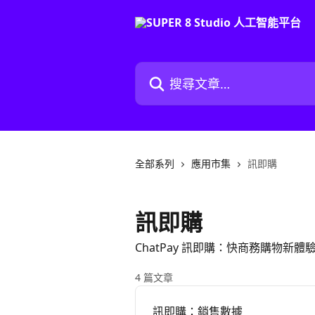
跳至主要內容
搜尋文章…
全部系列
應用市集
訊即購
訊即購
ChatPay 訊即購：快商務購物新
4 篇文章
訊即購：銷售數據